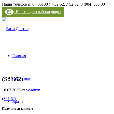
Наши телефоны: 8 ( 35130 ) 7-32-52, 7-52-32, 8 (904) 300-30-77
Версия для слабовидящих
Главная
(S21.62)
О клинике
18.07.2025
/
от
vdadmin
(S21.62)
Врачи
Поделиться записью