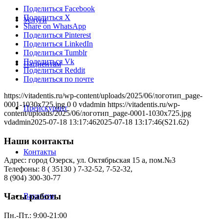
Поделиться Facebook
Поделиться X
Услуги
Share on WhatsApp
Поделиться Pinterest
Поделиться LinkedIn
Поделиться Tumblr
Поделиться Vk
Пациентам
Поделиться Reddit
Поделиться по почте
https://vitadentis.ru/wp-content/uploads/2025/06/логотип_page-
0001-1030x725.jpg
0
0
vdadmin
https://vitadentis.ru/wp-
Прейскурант
content/uploads/2025/06/логотип_page-0001-1030x725.jpg
vdadmin
2025-07-18 13:17:46
2025-07-18 13:17:46
(S21.62)
Наши контакты
Контакты
Адрес: город Озерск, ул. Октябрьская 15 а, пом.№3
Телефоны: 8 ( 35130 ) 7-32-52, 7-52-32,
8 (904) 300-30-77
Часы работы
Вакансии
Пн.-Пт.: 9:00-21:00