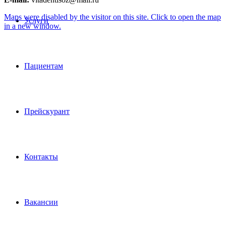
Maps were disabled by the visitor on this site. Click to open the map
Услуги
in a new window.
Пациентам
Прейскурант
Контакты
Вакансии