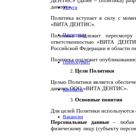
ДЕНТИС»
(далее – Политика) раз
данных».
Услуги
Политика вступает в силу с моме
«ВИТА ДЕНТИС»
.
Пациентам
Политика подлежит пересмотру
ответственностью «ВИТА ДЕНТ
Российской Федерации в области п
Политика подлежит опубликованию
Прейскурант
Цели Политики
Целью Политики является обеспече
данных
ООО «ВИТА ДЕНТИС»
.
Контакты
Основные понятия
Для целей Политики используются
Вакансии
Персональные данные
– любая и
физическому лицу (субъекту персо