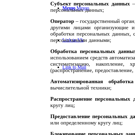
Субъект персональных данных
Меню
Меню
персональных данных;
Оператор
– государственный орган
другими лицами организующие и
обработки персональных данных, 
персональными данными;
Link to Vk
Обработка персональных данны
использованием средств автоматиза
систематизацию, накопление, хр
Link to Mail
(распространение, предоставление,
Автоматизированная обработк
вычислительной техники;
Распространение персональных 
кругу лиц;
Предоставление персональных д
или определенному кругу лиц;
Блокирование персональных да