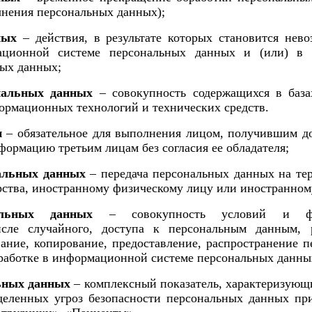
чнения персональных данных);
ных
– действия, в результате которых становится нев
ционной системе персональных данных и (или) в р
ных данных;
ональных данных
– совокупность содержащихся в баз
рмационных технологий и технических средств.
и
– обязательное для выполнения лицом, получившим д
формацию третьим лицам без согласия ее обладателя;
нальных данных
– передача персональных данных на тер
арства, иностранному физическому лицу или иностранно
альных данных
– совокупность условий и фак
сле случайного, доступа к персональным данным, р
ание, копирование, предоставление, распространение 
работке в
информационной системе персональных данны
ьных данных
– комплексный показатель, характеризующ
деленных угроз безопасности персональных данных пр