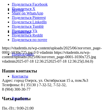
Поделиться Facebook
Поделиться X
Услуги
Share on WhatsApp
Поделиться Pinterest
Поделиться LinkedIn
Поделиться Tumblr
Поделиться Vk
Пациентам
Поделиться Reddit
Поделиться по почте
https://vitadentis.ru/wp-content/uploads/2025/06/логотип_page-
0001-1030x725.jpg
0
0
vdadmin
https://vitadentis.ru/wp-
Прейскурант
content/uploads/2025/06/логотип_page-0001-1030x725.jpg
vdadmin
2025-07-18 12:36:25
2025-07-18 12:36:25
(L04.0)
Наши контакты
Контакты
Адрес: город Озерск, ул. Октябрьская 15 а, пом.№3
Телефоны: 8 ( 35130 ) 7-32-52, 7-52-32,
8 (904) 300-30-77
Часы работы
Вакансии
Пн.-Пт.: 9:00-21:00