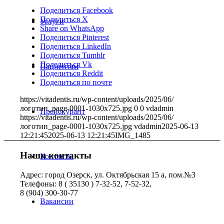
Поделиться Facebook
Поделиться X
Услуги
Share on WhatsApp
Поделиться Pinterest
Поделиться LinkedIn
Поделиться Tumblr
Поделиться Vk
Пациентам
Поделиться Reddit
Поделиться по почте
https://vitadentis.ru/wp-content/uploads/2025/06/
логотип_page-0001-1030x725.jpg
0
0
vdadmin
Прейскурант
https://vitadentis.ru/wp-content/uploads/2025/06/
логотип_page-0001-1030x725.jpg
vdadmin
2025-06-13
12:21:45
2025-06-13 12:21:45
IMG_1485
Наши контакты
Контакты
Адрес: город Озерск, ул. Октябрьская 15 а, пом.№3
Телефоны: 8 ( 35130 ) 7-32-52, 7-52-32,
8 (904) 300-30-77
Вакансии