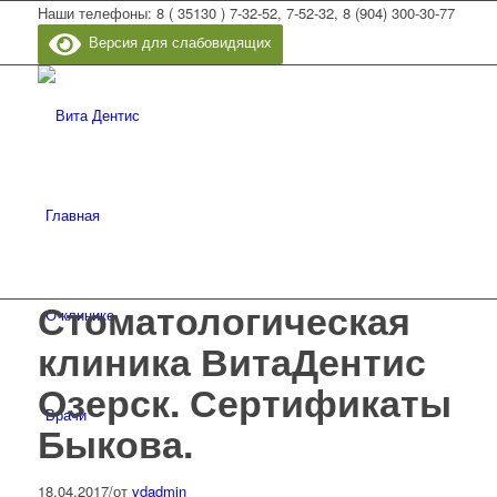
Наши телефоны: 8 ( 35130 ) 7-32-52, 7-52-32, 8 (904) 300-30-77
Версия для слабовидящих
Главная
Стоматологическая
О клинике
клиника ВитаДентис
Озерск. Сертификаты
Врачи
Быкова.
18.04.2017
/
от
vdadmin