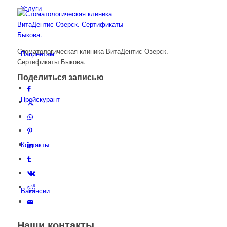
Услуги
Стоматологическая клиника ВитаДентис Озерск.
Пациентам
Сертификаты Быкова.
Поделиться записью
Прейскурант
Контакты
Вакансии
Наши контакты