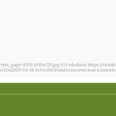
готип_page-0001-1030x725.jpg
0
0
vdadmin
https://vitad
4:02:42
2017-04-18 14:04:06
Стоматологическая клиника