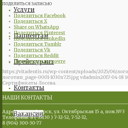
ПОДЕЛИТЬСЯ ЗАПИСЬЮ
Услуги
Поделиться Facebook
Поделиться X
Share on WhatsApp
Поделиться Pinterest
Пациентам
Поделиться LinkedIn
Поделиться Tumblr
Поделиться Vk
Поделиться Reddit
Прейскурант
Поделиться по почте
https://vitadentis.ru/wp-content/uploads/2025/06/ло
логотип_page-0001-1030x725.jpg
vdadmin
2017-04-18 1
Сертификаты Лосева.
Контакты
НАШИ КОНТАКТЫ
Адрес: город Озерск, ул. Октябрьская 15 а, пом.№3
Вакансии
Телефоны: 8 ( 35130 ) 7-32-52, 7-52-32,
8 (904) 300-30-77