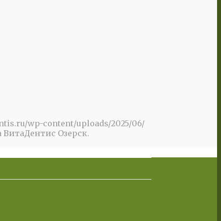
entis.ru/wp-content/uploads/2025/06/
 ВитаДентис Озерск.