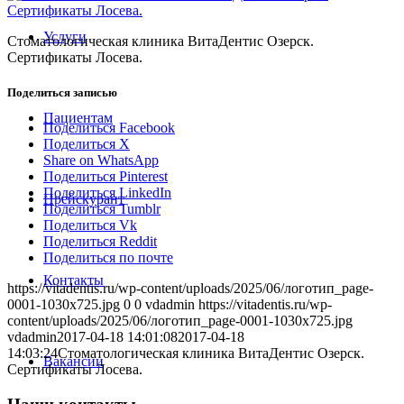
Услуги
Стоматологическая клиника ВитаДентис Озерск.
Сертификаты Лосева.
Поделиться записью
Пациентам
Поделиться Facebook
Поделиться X
Share on WhatsApp
Поделиться Pinterest
Поделиться LinkedIn
Прейскурант
Поделиться Tumblr
Поделиться Vk
Поделиться Reddit
Поделиться по почте
Контакты
https://vitadentis.ru/wp-content/uploads/2025/06/логотип_page-
0001-1030x725.jpg
0
0
vdadmin
https://vitadentis.ru/wp-
content/uploads/2025/06/логотип_page-0001-1030x725.jpg
vdadmin
2017-04-18 14:01:08
2017-04-18
14:03:24
Стоматологическая клиника ВитаДентис Озерск.
Вакансии
Сертификаты Лосева.