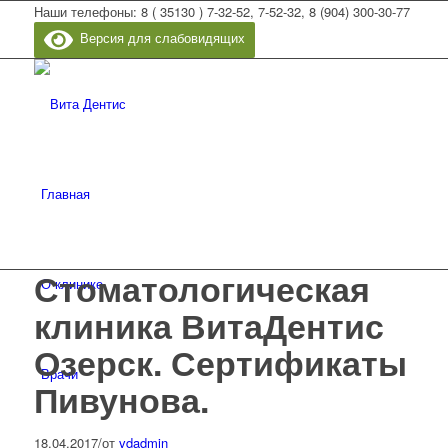
Наши телефоны: 8 ( 35130 ) 7-32-52, 7-52-32, 8 (904) 300-30-77
Версия для слабовидящих
Главная
Стоматологическая
О клинике
клиника ВитаДентис
Озерск. Сертификаты
Врачи
Пивунова.
18.04.2017
/
от
vdadmin