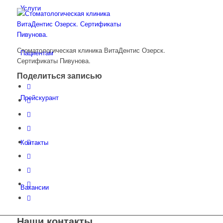
Услуги
Стоматологическая клиника ВитаДентис Озерск.
Пациентам
Сертификаты Пивунова.
Поделиться записью
Прейскурант
Контакты
Вакансии
Наши контакты