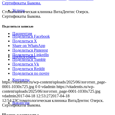
Услуги
Стоматологическая клиника ВитаДентис Озерск.
Сертификаты Быкова.
Поделиться записью
Пациентам
Поделиться Facebook
Поделиться X
Share on WhatsApp
Поделиться Pinterest
Поделиться LinkedIn
Прейскурант
Поделиться Tumblr
Поделиться Vk
Поделиться Reddit
Поделиться по почте
Контакты
https://vitadentis.ru/wp-content/uploads/2025/06/логотип_page-
0001-1030x725.jpg
0
0
vdadmin
https://vitadentis.ru/wp-
content/uploads/2025/06/логотип_page-0001-1030x725.jpg
vdadmin
2017-04-18 12:53:27
2017-04-18
12:54:23
Стоматологическая клиника ВитаДентис Озерск.
Вакансии
Сертификаты Быкова.