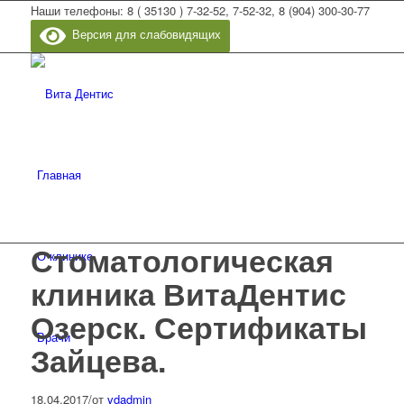
Наши телефоны: 8 ( 35130 ) 7-32-52, 7-52-32, 8 (904) 300-30-77
Версия для слабовидящих
Главная
Стоматологическая
О клинике
клиника ВитаДентис
Озерск. Сертификаты
Врачи
Зайцева.
18.04.2017
/
от
vdadmin