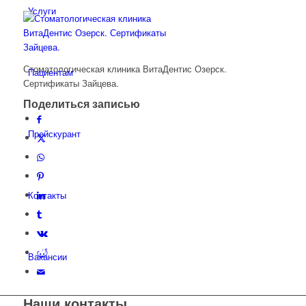
Услуги
Стоматологическая клиника ВитаДентис Озерск.
Пациентам
Сертификаты Зайцева.
Поделиться записью
Прейскурант
Контакты
Вакансии
Наши контакты