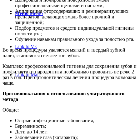
профессиональными щетками и пастами;
Аппликация фторсодержащих и реминерализующих
Меню
Меню
препаратов, делающих эмаль более прочной и
защищенной;
Подбор предметов и средств индивидуальной гигиены
полости рта;
Обучение навыкам правильного ухода за полостью рта.
Link to Vk
Во время процедуры удаляется мягкий и твердый зубной
налет, становятся светлее тон зубов.
Комплекс профессиональной гигиены для сохранения зубов и
профилактики пародонтита необходимо проводить не реже 2
Link to Mail
раз в год. При ортодонтическом лечении процедура возможна
чаще.
Противопоказания к использованию ультразвукового
метода
Общие:
Острые инфекционные заболевания;
Беременность;
Дети до 14 лет;
Заболевание глаз (катаракта);