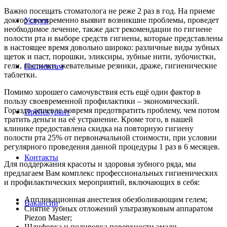
Важно посещать стоматолога не реже 2 раз в год. На приеме
доктор своевременно выявит возникшие проблемы, проведет
Услуги
необходимое лечение, также даст рекомендации по гигиене
полости рта и выборе средств гигиены, которые представлены
в настоящее время довольно широко: различные виды зубных
щеток и паст, порошки, эликсиры, зубные нити, зубочистки,
гели, пастилки, жевательные резинки, драже, гигиенические
Пациентам
таблетки.
Помимо хорошего самочувствия есть ещё один фактор в
пользу своевременной профилактики – экономический.
Гораздо дешевле вовремя предотвратить проблему, чем потом
Прейскурант
тратить деньги на её устранение. Кроме того, в нашей
клинике предоставлена скидка на повторную гигиену
полости рта 25% от первоначальной стоимости, при условии
регулярного проведения данной процедуры 1 раз в 6 месяцев.
Контакты
Для поддержания красоты и здоровья зубного ряда, мы
предлагаем Вам комплекс профессиональных гигиенических
и профилактических мероприятий, включающих в себя:
Аппликационная анестезия обезболивающим гелем;
Вакансии
Снятие зубных отложений ультразвуковым аппаратом
Piezon Master;
Шлифовка и полировка поверхности эмали