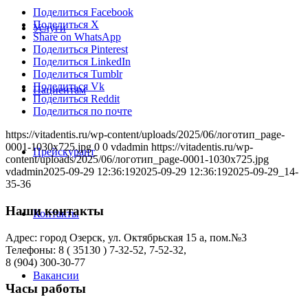
Поделиться Facebook
Поделиться X
Услуги
Share on WhatsApp
Поделиться Pinterest
Поделиться LinkedIn
Поделиться Tumblr
Поделиться Vk
Пациентам
Поделиться Reddit
Поделиться по почте
https://vitadentis.ru/wp-content/uploads/2025/06/логотип_page-
0001-1030x725.jpg
0
0
vdadmin
https://vitadentis.ru/wp-
Прейскурант
content/uploads/2025/06/логотип_page-0001-1030x725.jpg
vdadmin
2025-09-29 12:36:19
2025-09-29 12:36:19
2025-09-29_14-
35-36
Наши контакты
Контакты
Адрес: город Озерск, ул. Октябрьская 15 а, пом.№3
Телефоны: 8 ( 35130 ) 7-32-52, 7-52-32,
8 (904) 300-30-77
Вакансии
Часы работы