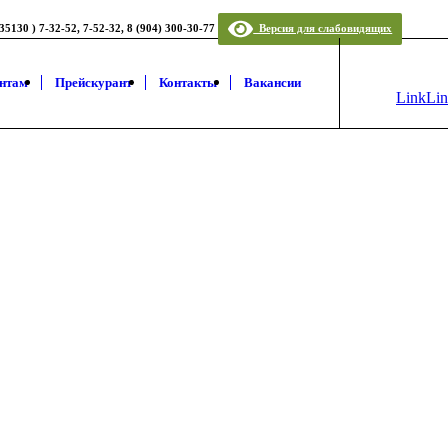
5130 ) 7-32-52, 7-52-32, 8 (904) 300-30-77
Версия для слабовидящих
нтам
Прейскурант
Контакты
Вакансии
Link
Li
to
to
Vk
Ma