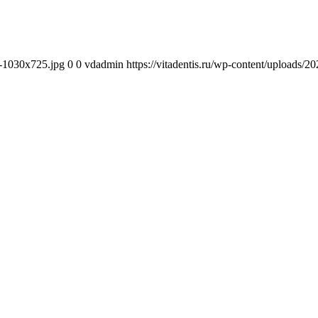
1-1030x725.jpg
0
0
vdadmin
https://vitadentis.ru/wp-content/uploads