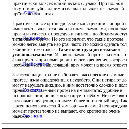
практически во всех клинических случаях. При полном
отсутствии зубов одним из вариантов является съемный
Услуги
протез на имплантах.
Практически все ортопедические конструкции с опорой н
имплантаты являются так или иначе съемными, поскольку
профилактических процедур и гигиены необходим доступ
Пациентам
титановым корням. Но это не значит, что такие протезы
можно легко вынуть изо рта: часто это можно сделать толь
кабинете стоматолога.
Такие конструкции называют
условно-съемными
. Условно-съемный протез на имплант
фиксируется при помощи винтового крепления, которое п
Прейскурант
необходимости ваш лечащий врач может на время открути
Зачастую пациенты не выбирают классические съёмные
протезы из-за определённых неудобств. Они натирают дёс
могут нарушать дикцию, к ним достаточно сложно и долг
Контакты
привыкают. Съемный протез на имплантатах удобнее в
использовании, он не контактирует с нёбом. Не изменяют
вкусовые ощущения, он имеет более эстетичный вид. Так
важен психологический комфорт — в самый неподходящи
момент протез точно не выпадет, его крепление очень
Вакансии
надёжно.