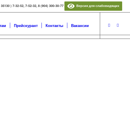
5130 ) 7-32-52, 7-52-32, 8 (904) 300-30-77
Версия для слабовидящих
там
Прейскурант
Контакты
Вакансии