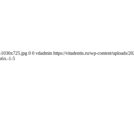
1-1030x725.jpg
0
0
vdadmin
https://vitadentis.ru/wp-content/uploads
бл.-1-5