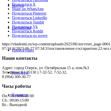
Поделиться X
Услуги
Share on WhatsApp
Поделиться Pinterest
Поделиться LinkedIn
Поделиться Tumblr
Поделиться Vk
Пациентам
Поделиться Reddit
Поделиться по почте
https://vitadentis.ru/wp-content/uploads/2025/06/логотип_page-000
07:34:31
2023-06-27 07:34:31
постановление-госгарантии-22-чел.о
Прейскурант
Наши контакты
Адрес: город Озерск, ул. Октябрьская 15 а, пом.№3
Телефоны: 8 ( 35130 ) 7-32-52, 7-52-32,
Контакты
8 (904) 300-30-77
Часы работы
Вакансии
Пн.-Пт.: 9:00-21:00
Сб.: 09:00-15:00
Вс.: Выходной