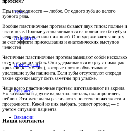
протезом?
При необходимости — любое. От одного зуба до целого
Услуги
зубного ряда.
Вообще пластиночные протезы бывают двух типов: полные и
частичные. Полные устанавливаются на полностью беззубую
челюсть (верхнюю или нижнюю). Они удерживаются во рту
Пациентам
за счет эффекта присасывания и анатомических выступов
челюстей.
Частичные пластиночные протезы замещают собой несколько
отсутствующих зубов. Они удерживаются во рту с помощью
Прейскурант
крючков (кламмеров), которые плотно обхватывают
уцелевшие зубы пациента. Если зубы отсутствуют спереди,
такие крючки могут быть заметны при улыбке.
Чаще всего пластиночные протезы изготавливают из акрила.
Контакты
Но возможны и другие варианты: ацеталь, полипропилен,
нейлон. Эти материалы различаются по степени жесткости и
прозрачности. Какой из них выбрать, решает ортопед — с
учетом ситуации пациента.
Вакансии
Наши контакты