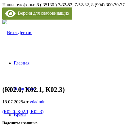
Наши телефоны: 8 ( 35130 ) 7-32-52, 7-52-32, 8 (904) 300-30-77
Версия для слабовидящих
Главная
(К02.0, К02.1, К02.3)
О клинике
18.07.2025
/
от
vdadmin
(К02.0, К02.1, К02.3)
Врачи
Поделиться записью