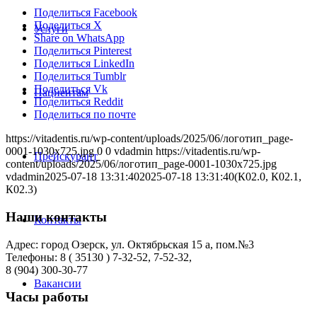
Поделиться Facebook
Поделиться X
Услуги
Share on WhatsApp
Поделиться Pinterest
Поделиться LinkedIn
Поделиться Tumblr
Поделиться Vk
Пациентам
Поделиться Reddit
Поделиться по почте
https://vitadentis.ru/wp-content/uploads/2025/06/логотип_page-
0001-1030x725.jpg
0
0
vdadmin
https://vitadentis.ru/wp-
Прейскурант
content/uploads/2025/06/логотип_page-0001-1030x725.jpg
vdadmin
2025-07-18 13:31:40
2025-07-18 13:31:40
(К02.0, К02.1,
К02.3)
Наши контакты
Контакты
Адрес: город Озерск, ул. Октябрьская 15 а, пом.№3
Телефоны: 8 ( 35130 ) 7-32-52, 7-52-32,
8 (904) 300-30-77
Вакансии
Часы работы