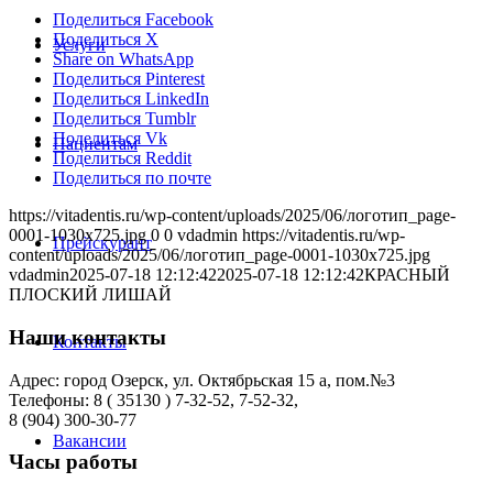
Поделиться Facebook
Поделиться X
Услуги
Share on WhatsApp
Поделиться Pinterest
Поделиться LinkedIn
Поделиться Tumblr
Поделиться Vk
Пациентам
Поделиться Reddit
Поделиться по почте
https://vitadentis.ru/wp-content/uploads/2025/06/логотип_page-
0001-1030x725.jpg
0
0
vdadmin
https://vitadentis.ru/wp-
Прейскурант
content/uploads/2025/06/логотип_page-0001-1030x725.jpg
vdadmin
2025-07-18 12:12:42
2025-07-18 12:12:42
КРАСНЫЙ
ПЛОСКИЙ ЛИШАЙ
Наши контакты
Контакты
Адрес: город Озерск, ул. Октябрьская 15 а, пом.№3
Телефоны: 8 ( 35130 ) 7-32-52, 7-52-32,
8 (904) 300-30-77
Вакансии
Часы работы