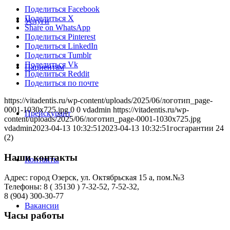
Поделиться Facebook
Поделиться X
Услуги
Share on WhatsApp
Поделиться Pinterest
Поделиться LinkedIn
Поделиться Tumblr
Поделиться Vk
Пациентам
Поделиться Reddit
Поделиться по почте
https://vitadentis.ru/wp-content/uploads/2025/06/логотип_page-
0001-1030x725.jpg
0
0
vdadmin
https://vitadentis.ru/wp-
Прейскурант
content/uploads/2025/06/логотип_page-0001-1030x725.jpg
vdadmin
2023-04-13 10:32:51
2023-04-13 10:32:51
госгарантии 24
(2)
Наши контакты
Контакты
Адрес: город Озерск, ул. Октябрьская 15 а, пом.№3
Телефоны: 8 ( 35130 ) 7-32-52, 7-52-32,
8 (904) 300-30-77
Вакансии
Часы работы