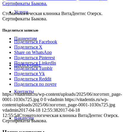
Услуги
Стоматологическая клиника ВитаДентис Озерск.
Сертификаты Быкова.
Поделиться записью
Пациентам
Поделиться Facebook
Поделиться X
Share on WhatsApp
Поделиться Pinterest
Поделиться LinkedIn
Прейскурант
Поделиться Tumblr
Поделиться Vk
Поделиться Reddit
Поделиться по почте
Контакты
https://vitadentis.ru/wp-content/uploads/2025/06/логотип_page-
0001-1030x725.jpg
0
0
vdadmin
https://vitadentis.ru/wp-
content/uploads/2025/06/логотип_page-0001-1030x725.jpg
vdadmin
2017-04-18 12:55:38
2017-04-18
12:55:54
Стоматологическая клиника ВитаДентис Озерск.
Вакансии
Сертификаты Быкова.