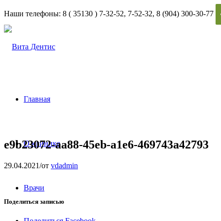
Наши телефоны: 8 ( 35130 ) 7-32-52, 7-52-32, 8 (904) 300-30-77
Главная
e9b23072-aa88-45eb-a1e6-469743a42793
О клинике
29.04.2021
/
от
vdadmin
Врачи
Поделиться записью
Поделиться Facebook