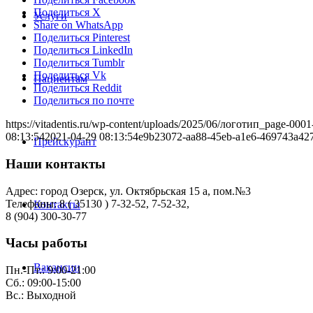
Поделиться X
Услуги
Share on WhatsApp
Поделиться Pinterest
Поделиться LinkedIn
Поделиться Tumblr
Поделиться Vk
Пациентам
Поделиться Reddit
Поделиться по почте
https://vitadentis.ru/wp-content/uploads/2025/06/логотип_page-000
08:13:54
2021-04-29 08:13:54
e9b23072-aa88-45eb-a1e6-469743a42
Прейскурант
Наши контакты
Адрес: город Озерск, ул. Октябрьская 15 а, пом.№3
Телефоны: 8 ( 35130 ) 7-32-52, 7-52-32,
Контакты
8 (904) 300-30-77
Часы работы
Вакансии
Пн.-Пт.: 9:00-21:00
Сб.: 09:00-15:00
Вс.: Выходной