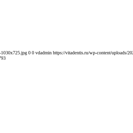
1-1030x725.jpg
0
0
vdadmin
https://vitadentis.ru/wp-content/uploads
793