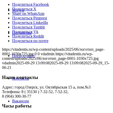
Поделиться Facebook
Поделиться X
Услуги
Share on WhatsApp
Поделиться Pinterest
Поделиться LinkedIn
Поделиться Tumblr
Поделиться Vk
Пациентам
Поделиться Reddit
Поделиться по почте
https://vitadentis.ru/wp-content/uploads/2025/06/логотип_page-
0001-1030x725.jpg
0
0
vdadmin
https://vitadentis.ru/wp-
Прейскурант
content/uploads/2025/06/логотип_page-0001-1030x725.jpg
vdadmin
2025-09-29 13:09:08
2025-09-29 13:09:08
2025-09-29_15-
06-21
Наши контакты
Контакты
Адрес: город Озерск, ул. Октябрьская 15 а, пом.№3
Телефоны: 8 ( 35130 ) 7-32-52, 7-52-32,
8 (904) 300-30-77
Вакансии
Часы работы