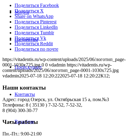
Поделиться Facebook
Поделиться X
Услуги
Share on WhatsApp
Поделиться Pinterest
Поделиться LinkedIn
Поделиться Tumblr
Поделиться Vk
Пациентам
Поделиться Reddit
Поделиться по почте
https://vitadentis.ru/wp-content/uploads/2025/06/логотип_page-
0001-1030x725.jpg
0
0
vdadmin
https://vitadentis.ru/wp-
Прейскурант
content/uploads/2025/06/логотип_page-0001-1030x725.jpg
vdadmin
2025-07-18 12:20:22
2025-07-18 12:20:22
К12;
Наши контакты
Контакты
Адрес: город Озерск, ул. Октябрьская 15 а, пом.№3
Телефоны: 8 ( 35130 ) 7-32-52, 7-52-32,
8 (904) 300-30-77
Часы работы
Вакансии
Пн.-Пт.: 9:00-21:00