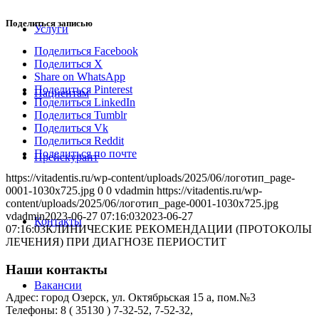
Поделиться записью
Услуги
Поделиться Facebook
Поделиться X
Share on WhatsApp
Поделиться Pinterest
Пациентам
Поделиться LinkedIn
Поделиться Tumblr
Поделиться Vk
Поделиться Reddit
Поделиться по почте
Прейскурант
https://vitadentis.ru/wp-content/uploads/2025/06/логотип_page-
0001-1030x725.jpg
0
0
vdadmin
https://vitadentis.ru/wp-
content/uploads/2025/06/логотип_page-0001-1030x725.jpg
vdadmin
2023-06-27 07:16:03
2023-06-27
Контакты
07:16:03
КЛИНИЧЕСКИЕ РЕКОМЕНДАЦИИ (ПРОТОКОЛЫ
ЛЕЧЕНИЯ) ПРИ ДИАГНОЗЕ ПЕРИОСТИТ
Наши контакты
Вакансии
Адрес: город Озерск, ул. Октябрьская 15 а, пом.№3
Телефоны: 8 ( 35130 ) 7-32-52, 7-52-32,