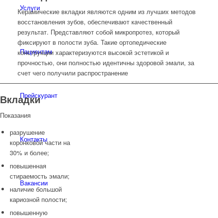
Услуги
Керамические вкладки являются одним из лучших методов
восстановления зубов, обеспечивают качественный
результат. Представляют собой микропротез, который
фиксируют в полости зуба. Такие ортопедические
Пациентам
конструкции характеризуются высокой эстетикой и
прочностью, они полностью идентичны здоровой эмали, за
счет чего получили распространение
Прейскурант
Вкладки
Показания
разрушение
Контакты
коронковой части на
30% и более;
повышенная
стираемость эмали;
Вакансии
наличие большой
кариозной полости;
повышенную